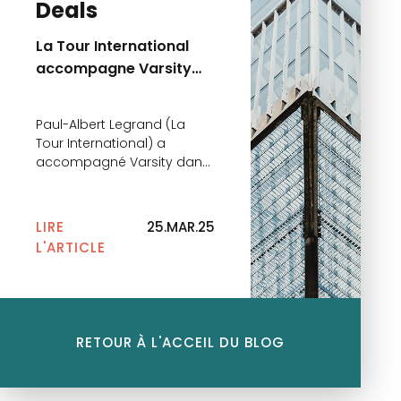
Deals
transport.
La Tour International
accompagne Varsity
dans le cadre de la
Série A de Rockfi
Paul-Albert Legrand (La
Tour International) a
accompagné Varsity dans
le cadre de la Série A de
Rockfi. La levée de fonds,
d’un montant de 18 millions
LIRE
25.MAR.25
d’euros, a été menée par
L'ARTICLE
Partech et accueille
également quelques
Business Angel ainsi que
Varsity, investisseur
historique. Rockfi est une
RETOUR À L'ACCEIL DU BLOG
jeune fintech dédiée à la
gestion privée. Société : […]