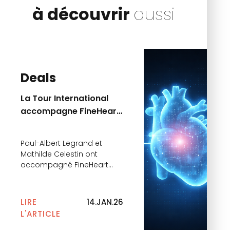
à découvrir
aussi
Deals
La Tour International
accompagne FineHeart
dans le cadre du
second closing de sa
Paul-Albert Legrand et
Série C
Mathilde Celestin ont
accompagné FineHeart
dans le cadre du second
closing de sa Série C. Cette
nouvelle tranche, d’un
LIRE
14.JAN.26
montant de 35 millions
L'ARTICLE
d’euros, réunit de nouveaux
investisseurs dont le