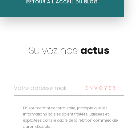
RETOUR À L'ACCEIL DU BLOG
jeune fintech dédiée à la
gestion privée. Société : […]
Suivez nos
actus
ENVOYER
En soumettant ce formulaire, j'accepte que les
informations saisies soient traitées, utilisées et
exploitées dans le cadre de la relation commerciale
qui en découle.