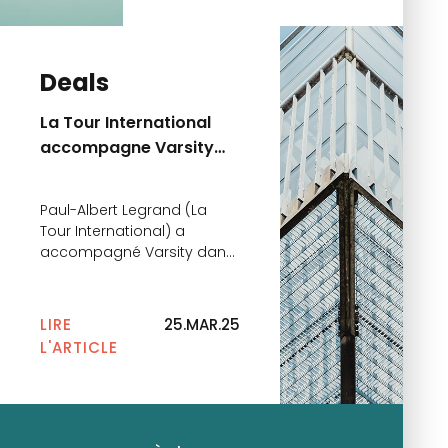
un centre de formation
parisien en alternance
spécialisé dans les métiers
de la logistique et du
Deals
transport.
La Tour International
accompagne Varsity
dans le cadre de la
Série A de Rockfi
Paul-Albert Legrand (La
Tour International) a
accompagné Varsity dans
le cadre de la Série A de
Rockfi. La levée de fonds,
d’un montant de 18 millions
LIRE
25.MAR.25
d’euros, a été menée par
L'ARTICLE
Partech et accueille
également quelques
Business Angel ainsi que
Varsity, investisseur
historique. Rockfi est une