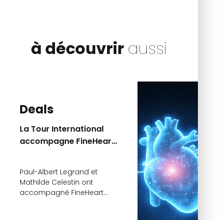
à découvrir
aussi
Deals
La Tour International
accompagne FineHeart
dans le cadre du
second closing de sa
Paul-Albert Legrand et
Série C
Mathilde Celestin ont
accompagné FineHeart
dans le cadre du second
closing de sa Série C. Cette