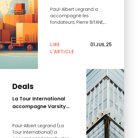
dans le cadre de son
Paul-Albert Legrand a
adossement au groupe
accompagné les
GO! Formations Groupe
fondateurs, Pierre BITANE,
Jacques-Olivier Broner et
Anna Broner dans le cadre
de l’adossement d’Institut
LIRE
01.JUIL.25
NEMO au GO! Formations
L'ARTICLE
Groupe. Institut NEMO est
un centre de formation
parisien en alternance
spécialisé dans les métiers
de la logistique et du
Deals
transport.
La Tour International
accompagne Varsity
dans le cadre de la
Série A de Rockfi
Paul-Albert Legrand (La
Tour International) a