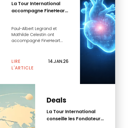
La Tour International
accompagne FineHeart
dans le cadre du
second closing de sa
Paul-Albert Legrand et
Série C
Mathilde Celestin ont
accompagné FineHeart
dans le cadre du second
closing de sa Série C. Cette
nouvelle tranche, d’un
LIRE
14.JAN.26
montant de 35 millions
L'ARTICLE
d’euros, réunit de nouveaux
investisseurs dont le
Groupe Pasteur Mutualité et
le Groupe Etchart ainsi que
les investisseurs
Deals
historiques, et notamment
le fonds de l’European
La Tour International
Innovation Council (EIC), FH
conseille les Fondateurs
[…]
d’Institut Institut NEMO