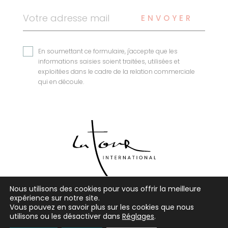
ENVOYER
En soumettant ce formulaire, j'accepte que les
informations saisies soient traitées, utilisées et
exploitées dans le cadre de la relation commerciale
qui en découle.
Nous utilisons des cookies pour vous offrir la meilleure
expérience sur notre site.
Vous pouvez en savoir plus sur les cookies que nous
MENTIONS LÉGALES
utilisons ou les désactiver dans
Réglages
.
POLITIQUE DE CONFIDENTIALITÉ