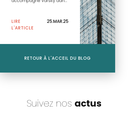
accompagné Varsity dans
le cadre de la Série A de
Rockfi. La levée de fonds,
d’un montant de 18 millions
LIRE
25.MAR.25
d’euros, a été menée par
L'ARTICLE
Partech et accueille
également quelques
Business Angel ainsi que
Varsity, investisseur
historique. Rockfi est une
RETOUR À L'ACCEIL DU BLOG
jeune fintech dédiée à la
gestion privée. Société : […]
Suivez nos
actus