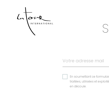
S
En soumettant ce formulaire
traitées, utilisées et explo
en découle.