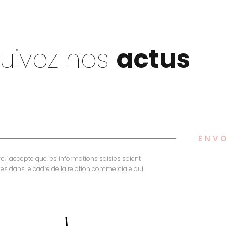
uivez nos
actus
ENV
, j'accepte que les informations saisies soient
itées dans le cadre de la relation commerciale qui