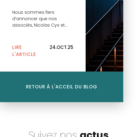
2025
Nous sommes fiers
d’annoncer que nos
associés, Nicolas Cys et
Benoit Philippart sont à
nouveau distingués dans le
classement Décideurs
LIRE
24.OCT.25
Magazine dans la
L'ARTICLE
catégorie « Stratégies
Financières et Fiscales 2025
» :• Droit Fiscal : Fiscalité des
groupes internationaux –
Forte NotoriétéCe
RETOUR À L'ACCEIL DU BLOG
classement met en lumière
leur engagement constant
au service de nos clients et
[…]
Suivez nos
actus