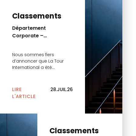
Classements
Département
Corporate –
Classement Décideurs
Leaders League 2026
Nous sommes fiers
d’annoncer que La Tour
International a été
distinguée dans le
classement Décideurs
Leaders League 2026 pour
LIRE
28.JUIL.26
l’excellence de sa pratique
L'ARTICLE
en capital‑investissement.
Le cabinet figure cette
année dans deux
catégories majeures : •
Capital investissement,
Classements
opérations de