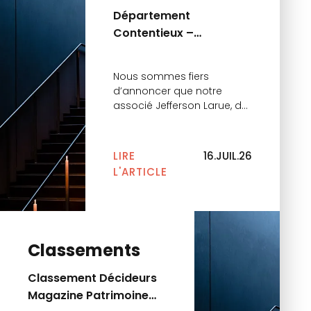
capital‑risque — Excellent •
Département
Capital investissement,
Contentieux –
opérations LBO lower mid &
small‑cap — Pratique
Classement Décideurs
réputée […]
Juridiques 2026
Nous sommes fiers
d’annoncer que notre
associé Jefferson Larue, du
département Contentieux,
a été distingué dans le
classement 2026 du
LIRE
16.JUIL.26
magazine Décideurs
L'ARTICLE
Juridiques au sein de la
pratique Contentieux &
Arbitrage. Il figure cette
année dans trois
catégories majeures : Ces
Classements
distinctions soulignent
l’excellence de son
Classement Décideurs
expertise et son
Magazine Patrimoine
engagement constant
dans la conduite de […]